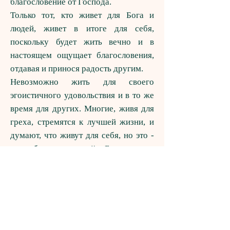
благословение от Господа
.
Только тот, кто живет для Бога и
людей, живет в итоге для себя,
поскольку будет жить вечно и в
настоящем ощущает благословения,
отдавая и принося радость другим.
Невозможно жить для своего
эгоистичного удовольствия и в то же
время для других. Многие, живя для
греха, стремятся к лучшей жизни, и
думают, что живут для себя, но это -
самообман, который Бог желает
предупредить. Лучшая жизнь -
это не удовлетворение временных
похотей. Лучшая жизнь - это быть
полезным и нужным для Бога и
других людей. Если же мы не умеем
радоваться этому, то ничто не будет