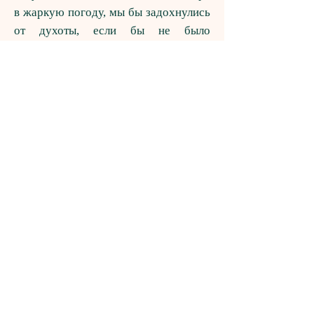
в жаркую погоду, мы бы задохнулись
от духоты, если бы не было
испытаний, мы бы задохнулись от
гордости!
Господь , пребывая в сердце
человека, наполняет его миром, но
наше дело оставаться твёрдыми
духом, т. е. решительными, смелыми,
как апостол Павел говорит: «А
Христос – как Сын в доме; дом же
Его – мы, если только дерзновение и
упование, которым хвалимся, твёрдо
сохраним до конца» (Евр.3;6).
ЧАСТЬ 1
ЧАСТЬ 2