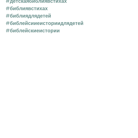
#детскаябиблиявстихах
#библиявстихах
#библиядлядетей
#библейсииеисториидлядетей
#библейскиеистории
Смотреть все
Недавние посты