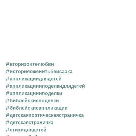
#вгоризонтелюбви
#историяоженитьбеисаака
#аппликациидлядетей
#аппликациииподелкидлядетей
#аппликациииподелки
#библейскиеподелки
#библейскиеаппликации
#детскаяпоэтическаястраничка
#детскаястраничка
#стихидлядетей