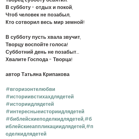
В субботу - отдых и покой, 
Чтоб человек не позабыл, 
Кто сотворил весь мир земной! 
В субботу пусть хвала звучит, 
Творцу воспойте голоса!
Субботний день не позабыт…
Хвалите Господа - Творца!
автор Татьяна Крипакова
#вгоризонтелюбви
#историивстихахдлядетей
#историидлядетей
#интересныеисториидлядетей
#библейскиеподелкидлядетей
,
#б
иблейскиеаппликациидлядетей
,
#п
оделкидлядетей