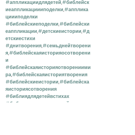
#аппликациидлядетей
,
#библейск
иеаппликациииподелки
,
#апплика
циииподелки
#библейскиеподелки
,
#библейски
еаппликации
,
#детскиеистории
,
#д
етскиестихи
#днитворения
,
#семьднейтворени
я
,
#библейскаяисторияосотворени
и
#библейскаяисторияотворениими
ра
,
#библейскаяисториятворения
#библейскиеистории
,
#библейска
яисториясотворения
#библиядлядетейвстихах
#библиявстихахдлядетей
#библиядлядетей
#библиявстихах